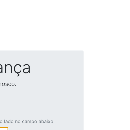
ança
nosco.
ao lado no campo abaixo