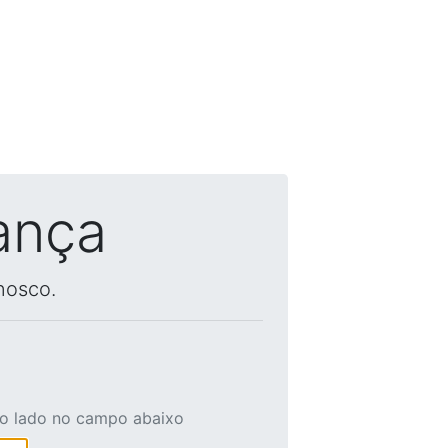
ança
nosco.
ao lado no campo abaixo