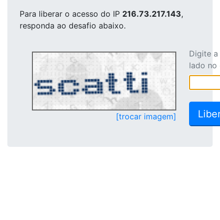
Para liberar o acesso
do IP
216.73.217.143
,
responda ao desafio abaixo.
Digite 
lado no
[trocar imagem]