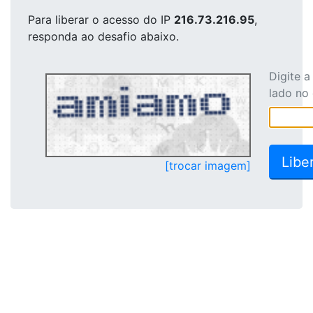
Para liberar o acesso
do IP
216.73.216.95
,
responda ao desafio abaixo.
Digite 
lado no
[trocar imagem]