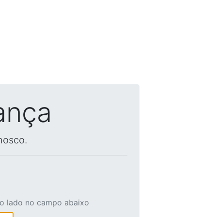
ança
nosco.
ao lado no campo abaixo