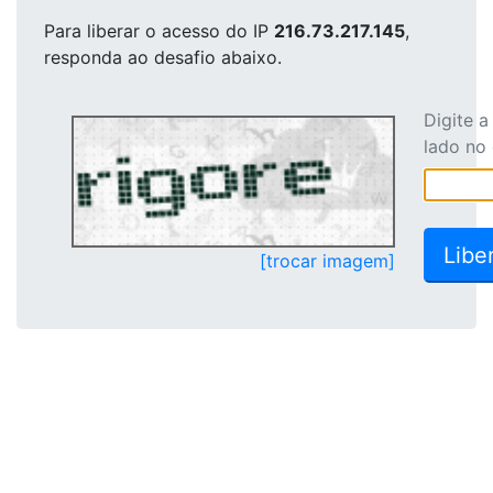
Para liberar o acesso
do IP
216.73.217.145
,
responda ao desafio abaixo.
Digite 
lado no
[trocar imagem]